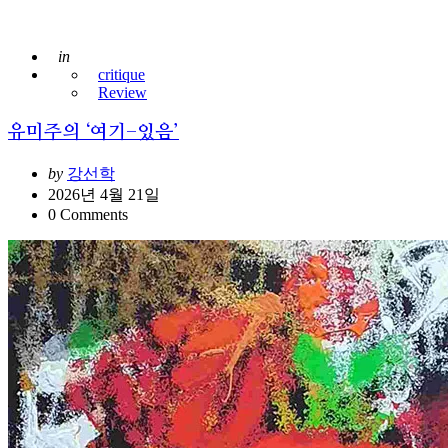
Posted
in
critique
Review
유미주의 ‘여기-있음’
Posted
by
강선학
2026년 4월 21일
0
Comments