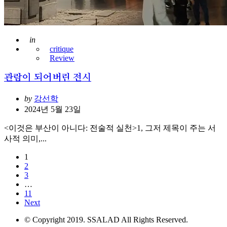
Posted
in
critique
Review
관람이 되어버린 전시
Posted
by
강선학
2024년 5월 23일
<이것은 부산이 아니다: 전술적 실천>1, 그저 제목이 주는 서
사적 의미,...
1
글
2
내
3
…
비
11
Next
게
© Copyright 2019. SSALAD All Rights Reserved.
이