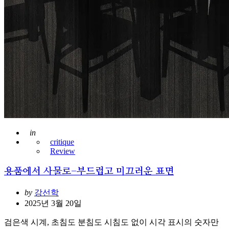
Posted
in
critique
Review
용품에서 사물로-부드럽고 미끄러운 표면
Posted
by
강선학
2025년 3월 20일
검은색 시계, 초침도 분침도 시침도 없이 시각 표시의 숫자만