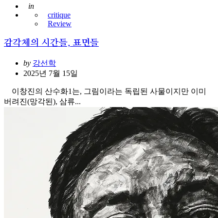
Posted
in
critique
Review
감각체의 시간들, 표면들
Posted
by
강선학
2025년 7월 15일
이창진의 산수화1는, 그림이라는 독립된 사물이지만 이미
버려진(망각된), 삼류...