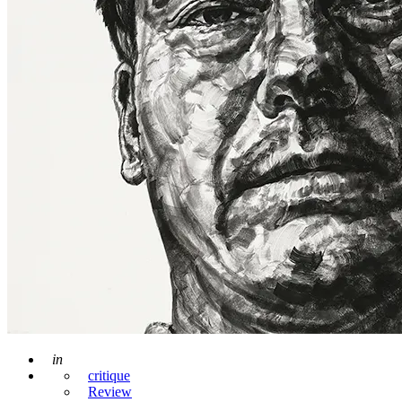
Posted
in
critique
Review