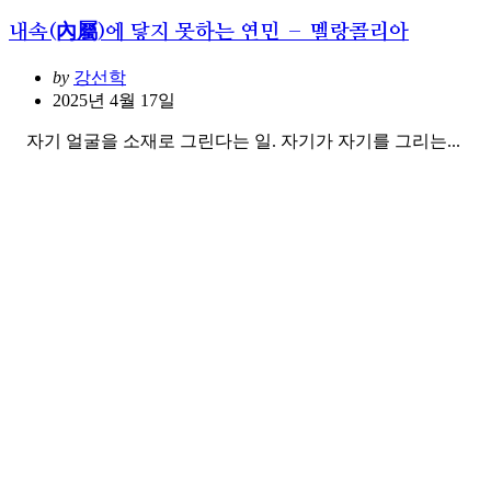
내속(內屬)에 닿지 못하는 연민 – 멜랑콜리아
Posted
by
강선학
2025년 4월 17일
자기 얼굴을 소재로 그린다는 일. 자기가 자기를 그리는...